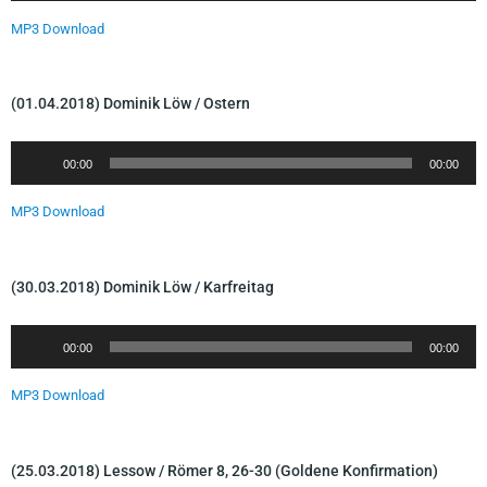
y
d
MP3 Download
e
i
r
o
-
(01.04.2018) Dominik Löw / Ostern
P
l
A
00:00
00:00
a
u
y
d
MP3 Download
e
i
r
o
-
(30.03.2018) Dominik Löw / Karfreitag
P
l
A
00:00
00:00
a
u
y
d
MP3 Download
e
i
r
o
-
(25.03.2018) Lessow / Römer 8, 26-30 (Goldene Konfirmation)
P