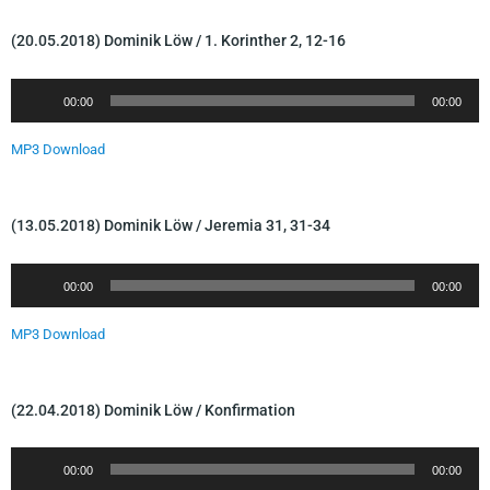
o
-
(20.05.2018) Dominik Löw / 1. Korinther 2, 12-16
P
l
A
00:00
00:00
a
u
y
d
MP3 Download
e
i
r
o
-
(13.05.2018) Dominik Löw / Jeremia 31, 31-34
P
l
A
00:00
00:00
a
u
y
d
MP3 Download
e
i
r
o
-
(22.04.2018) Dominik Löw / Konfirmation
P
l
A
00:00
00:00
a
u