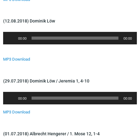
e
i
r
o
-
(12.08.2018) Dominik Löw
P
l
A
00:00
00:00
a
u
y
d
e
i
MP3 Download
r
o
-
P
(29.07.2018) Dominik Löw / Jeremia 1, 4-10
l
a
A
00:00
00:00
y
u
e
d
MP3 Download
r
i
o
-
(01.07.2018) Albrecht Hengerer / 1. Mose 12, 1-4
P