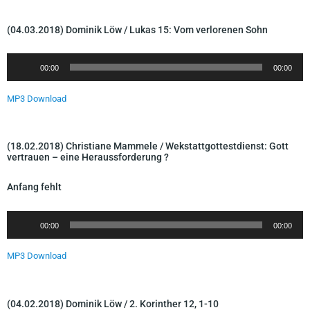
r
o
-
(04.03.2018) Dominik Löw / Lukas 15: Vom verlorenen Sohn
P
l
A
00:00
00:00
a
u
y
d
MP3 Download
e
i
r
o
-
(18.02.2018) Christiane Mammele / Wekstattgottestdienst: Gott
P
vertrauen – eine Heraussforderung ?
l
Anfang fehlt
a
y
A
e
00:00
00:00
u
r
d
MP3 Download
i
o
-
(04.02.2018) Dominik Löw / 2. Korinther 12, 1-10