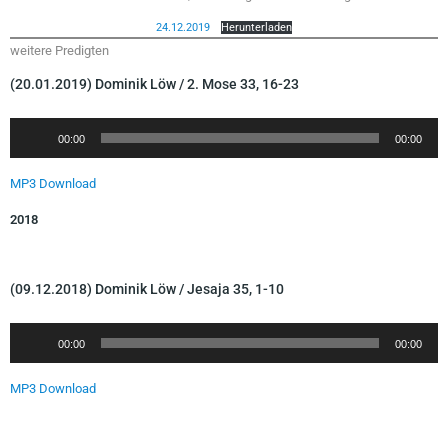
24.12.2019
Herunterladen
weitere Predigten
(20.01.2019) Dominik Löw / 2. Mose 33, 16-23
A
00:00
00:00
u
d
MP3 Download
i
2018
o
-
P
(09.12.2018) Dominik Löw / Jesaja 35, 1-10
l
a
A
y
00:00
00:00
u
e
d
r
MP3 Download
i
o