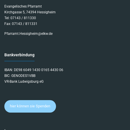
e
Evangelisches Pfarramt
r
Kirchgasse 5, 74394 Hessigheim
Tel: 07143 / 811330
Fax: 07143 / 811331
Pfarramt.Hessigheim@elkw.de
Bankverbindung
IBAN: DE98 6049 1430 0165 4430 06
BIC: GENODES1VBB
VR-Bank Ludwigsburg eG
hier können sie Spenden