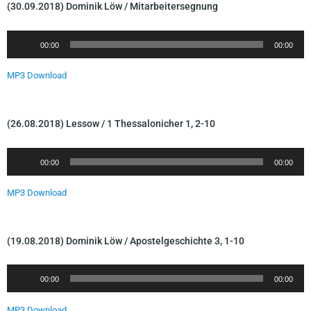
-
(30.09.2018) Dominik Löw / Mitarbeitersegnung
P
l
A
00:00
00:00
a
u
y
d
MP3 Download
e
i
r
o
-
(26.08.2018) Lessow / 1 Thessalonicher 1, 2-10
P
l
A
00:00
00:00
a
u
y
d
MP3 Download
e
i
r
o
-
(19.08.2018) Dominik Löw / Apostelgeschichte 3, 1-10
P
l
A
00:00
00:00
a
u
y
d
MP3 Download