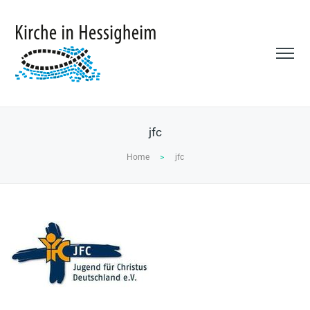
jfc
Home
>
jfc